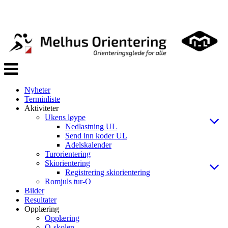
Veksle
navigasjon
Nyheter
Terminliste
Aktiviteter
Ukens løype
Nedlastning UL
Send inn koder UL
Adelskalender
Turorientering
Skiorientering
Registrering skiorientering
Romjuls tur-O
Bilder
Resultater
Opplæring
Opplæring
O-skolen