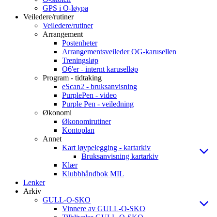
GPS i O-løypa
Veiledere/rutiner
Veiledere/rutiner
Arrangement
Postenheter
Arrangementsveileder OG-karusellen
Treningsløp
O6'er - internt karuselløp
Program - tidtaking
eScan2 - bruksanvisning
PurplePen - video
Purple Pen - veiledning
Økonomi
Økonomirutiner
Kontoplan
Annet
Kart løypelegging - kartarkiv
Bruksanvisning kartarkiv
Klær
Klubbhåndbok MIL
Lenker
Arkiv
GULL-O-SKO
Vinnere av GULL-O-SKO