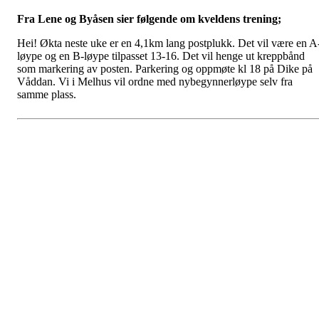
Fra Lene og Byåsen sier følgende om kveldens trening;
Hei! Økta neste uke er en 4,1km lang postplukk. Det vil være en A
løype og en B-løype tilpasset 13-16. Det vil henge ut kreppbånd
som markering av posten. Parkering og oppmøte kl 18 på Dike på
Våddan. Vi i Melhus vil ordne med nybegynnerløype selv fra
samme plass.