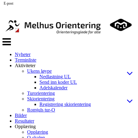
E-post
Veksle
navigasjon
Nyheter
Terminliste
Aktiviteter
Ukens løype
Nedlastning UL
Send inn koder UL
Adelskalender
Turorientering
Skiorientering
Registrering skiorientering
Romjuls tur-O
Bilder
Resultater
Opplæring
Opplæring
O-skolen