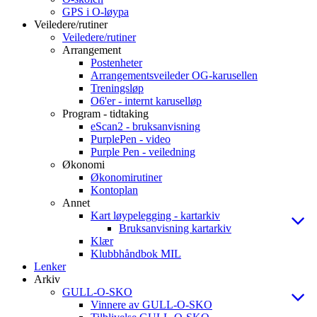
GPS i O-løypa
Veiledere/rutiner
Veiledere/rutiner
Arrangement
Postenheter
Arrangementsveileder OG-karusellen
Treningsløp
O6'er - internt karuselløp
Program - tidtaking
eScan2 - bruksanvisning
PurplePen - video
Purple Pen - veiledning
Økonomi
Økonomirutiner
Kontoplan
Annet
Kart løypelegging - kartarkiv
Bruksanvisning kartarkiv
Klær
Klubbhåndbok MIL
Lenker
Arkiv
GULL-O-SKO
Vinnere av GULL-O-SKO