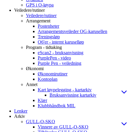
GPS i O-løypa
Veiledere/rutiner
Veiledere/rutiner
Arrangement
Postenheter
Arrangementsveileder OG-karusellen
Treningsløp
O6'er - internt karuselløp
Program - tidtaking
eScan2 - bruksanvisning
PurplePen - video
Purple Pen - veiledning
Økonomi
Økonomirutiner
Kontoplan
Annet
Kart løypelegging - kartarkiv
Bruksanvisning kartarkiv
Klær
Klubbhåndbok MIL
Lenker
Arkiv
GULL-O-SKO
Vinnere av GULL-O-SKO