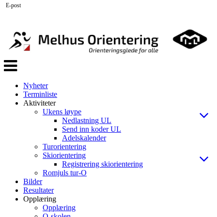
E-post
Veksle
navigasjon
Nyheter
Terminliste
Aktiviteter
Ukens løype
Nedlastning UL
Send inn koder UL
Adelskalender
Turorientering
Skiorientering
Registrering skiorientering
Romjuls tur-O
Bilder
Resultater
Opplæring
Opplæring
O-skolen