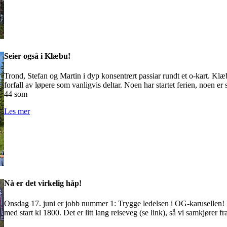
Seier også i Klæbu!
Trond, Stefan og Martin i dyp konsentrert passiar rundt et o-kart. Klæ
forfall av løpere som vanligvis deltar. Noen har startet ferien, noen er
44 som
Les mer
Nå er det virkelig håp!
Onsdag 17. juni er jobb nummer 1: Trygge ledelsen i OG-karusellen! 
med start kl 1800. Det er litt lang reiseveg (se link), så vi samkjører