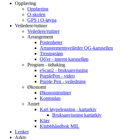
Opplæring
Opplæring
O-skolen
GPS i O-løypa
Veiledere/rutiner
Veiledere/rutiner
Arrangement
Postenheter
Arrangementsveileder OG-karusellen
Treningsløp
O6'er - internt karuselløp
Program - tidtaking
eScan2 - bruksanvisning
PurplePen - video
Purple Pen - veiledning
Økonomi
Økonomirutiner
Kontoplan
Annet
Kart løypelegging - kartarkiv
Bruksanvisning kartarkiv
Klær
Klubbhåndbok MIL
Lenker
Arkiv