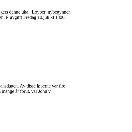
3-dagers denne uka. Løyper: nybegynner,
, P-avgift) Fredag 10.juli kl 1800,
nsdagen. Av disse løperne var fire
 mange år forut, var John v