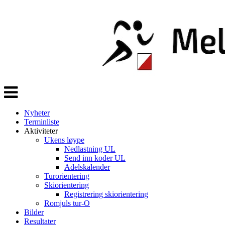
Veksle
navigasjon
Nyheter
Terminliste
Aktiviteter
Ukens løype
Nedlastning UL
Send inn koder UL
Adelskalender
Turorientering
Skiorientering
Registrering skiorientering
Romjuls tur-O
Bilder
Resultater