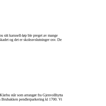
bu sitt karusell-løp ble preget av mange
 skadet og det er skoleavslutninger osv. De
Klæbu står som arrangør fra Gjenvollhytta
 fra Brubakken pendlerparkering kl 1700. Vi