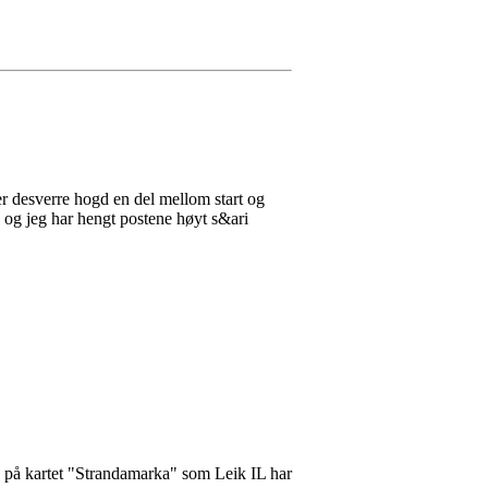
er desverre hogd en del mellom start og
en og jeg har hengt postene høyt s&ari
, på kartet "Strandamarka" som Leik IL har