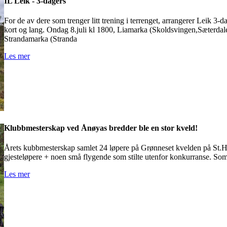
IL Leik - 3-dagers
For de av dere som trenger litt trening i terrenget, arrangerer Leik 
kort og lang. Ondag 8.juli kl 1800, Liamarka (Skoldsvingen,Sæterdalen
Strandamarka (Stranda
Les mer
Klubbmesterskap ved Ånøyas bredder ble en stor kveld!
Årets kubbmesterskap samlet 24 løpere på Grønneset kvelden på St.Ha
gjesteløpere + noen små flygende som stilte utenfor konkurranse. Som
Les mer