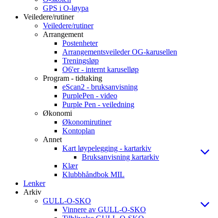
GPS i O-løypa
Veiledere/rutiner
Veiledere/rutiner
Arrangement
Postenheter
Arrangementsveileder OG-karusellen
Treningsløp
O6'er - internt karuselløp
Program - tidtaking
eScan2 - bruksanvisning
PurplePen - video
Purple Pen - veiledning
Økonomi
Økonomirutiner
Kontoplan
Annet
Kart løypelegging - kartarkiv
Bruksanvisning kartarkiv
Klær
Klubbhåndbok MIL
Lenker
Arkiv
GULL-O-SKO
Vinnere av GULL-O-SKO