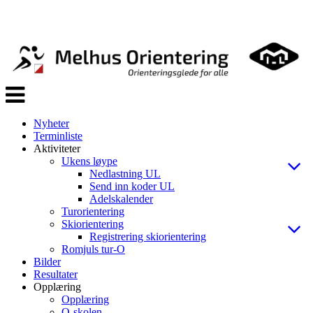
Veksle
navigasjon
Nyheter
Terminliste
Aktiviteter
Ukens løype
Nedlastning UL
Send inn koder UL
Adelskalender
Turorientering
Skiorientering
Registrering skiorientering
Romjuls tur-O
Bilder
Resultater
Opplæring
Opplæring
O-skolen