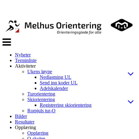
Veksle
navigasjon
Nyheter
Terminliste
Aktiviteter
Ukens løype
Nedlastning UL
Send inn koder UL
Adelskalender
Turorientering
Skiorientering
Registrering skiorientering
Romjuls tur-O
Bilder
Resultater
Opplæring
Opplæring
O-skolen