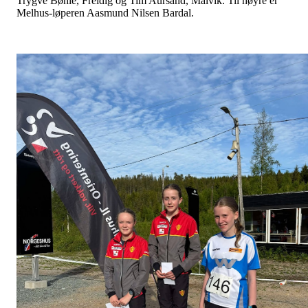
Trygve Bøhle, Freidig og Tim Aursand, Malvik. Til høyre er
Melhus-løperen Aasmund Nilsen Bardal.