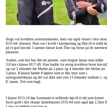
Hege var kveldens seremonimester, men var også vinner i den store
D35-64 -klassen. Hun var i kveld i kjempeslag og fikk til et solid l
på ei god km-tid. I samme klasse kom Tine og Jorun på de nærmes
plassene.
Audun, som her har fått sin premie, vant lengste løypa som målte
3,8 km i klasse H17-49. Han hadde for øvrig kveldens beste km-tid
og var 2 minutter før Martin på 2.plass og 4 minutter før Stefan på
3.plass. Klassen hadde 8 løpere som er like mye som i
nybegynnerløypa og det var ikke mer enn 13 minutter mellom 1. o
8. mann. Tett som hagl.
I klasse H13-16 løp Aasmund et strålende løp til ei tid som kunne
hyret godt i den skarpe dameklassen D35-64 som også løp 2,5km 
Lang og lettløpt som han er.