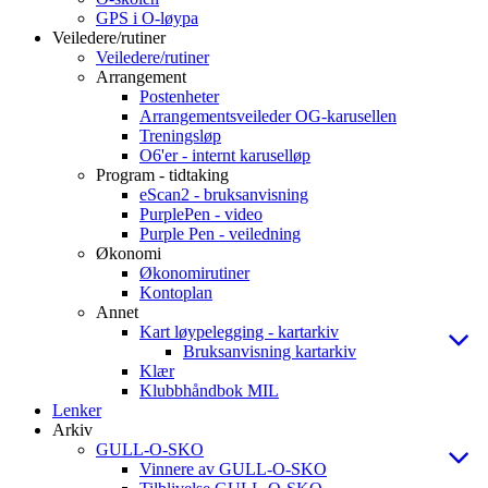
GPS i O-løypa
Veiledere/rutiner
Veiledere/rutiner
Arrangement
Postenheter
Arrangementsveileder OG-karusellen
Treningsløp
O6'er - internt karuselløp
Program - tidtaking
eScan2 - bruksanvisning
PurplePen - video
Purple Pen - veiledning
Økonomi
Økonomirutiner
Kontoplan
Annet
Kart løypelegging - kartarkiv
Bruksanvisning kartarkiv
Klær
Klubbhåndbok MIL
Lenker
Arkiv
GULL-O-SKO
Vinnere av GULL-O-SKO