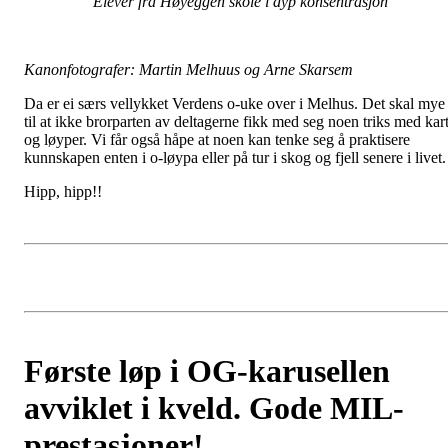
Elever fra Høyeggen skole i dyp konsentrasjon
Kanonfotografer: Martin Melhuus og Arne Skarsem
Da er ei særs vellykket Verdens o-uke over i Melhus. Det skal mye
til at ikke brorparten av deltagerne fikk med seg noen triks med kar
og løyper. Vi får også håpe at noen kan tenke seg å praktisere
kunnskapen enten i o-løypa eller på tur i skog og fjell senere i livet.
Hipp, hipp!!
Første løp i OG-karusellen
avviklet i kveld. Gode MIL-
prestasjoner!