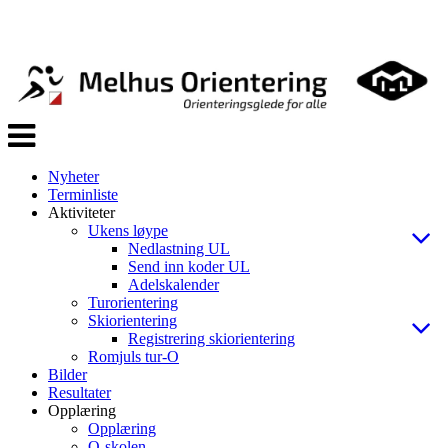
Veksle
navigasjon
Nyheter
Terminliste
Aktiviteter
Ukens løype
Nedlastning UL
Send inn koder UL
Adelskalender
Turorientering
Skiorientering
Registrering skiorientering
Romjuls tur-O
Bilder
Resultater
Opplæring
Opplæring
O-skolen