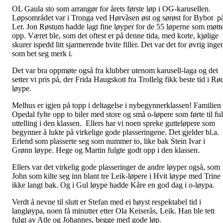
OL Gaula sto som arrangør for årets første løp i OG-karusellen.
Løpsområdet var i Tronga ved Hørvåsen øst og sørøst for Bybot p
Ler. Jon Røstum hadde lagt fine løyper for de 55 løperne som møtt
opp. Været ble, som det oftest er på denne tida, med korte, kjølige
skurer ispedd litt sjarmerende hvite filler. Det var det for øvrig inge
som bet seg merk i.
Det var bra oppmøte også fra klubber utenom karusell-laga og det
setter vi pris på, der Frida Haugskott fra Trollelg fikk beste tid i Rø
løype.
Melhus er igjen på topp i deltagelse i nybegynnerklassen! Familien
Opedal fylte opp to biler med store og små o-løpere som førte til ful
uttelling i den klassen. Ellers har vi noen spreke gutteløpere som
begynner å lukte på virkelige gode plasseringene. Det gjelder bl.a.
Erlend som plasserte seg som nummer to, like bak Stein Ivar i
Grønn løype. Hege og Martin fulgte godt opp i den klassen.
Ellers var det virkelig gode plasseringer de andre løyper også, som
John som kilte seg inn blant tre Leik-løpere i Hvit løype med Trine
ikke langt bak. Og i Gul løype hadde Kåre en god dag i o-løypa.
Verdt å nevne til slutt er Stefan med ei høyst respektabel tid i
langløypa, noen få minutter etter Ola Keiserås, Leik. Han ble tett
fulgt av Atle og Johannes, begge med gode løp.