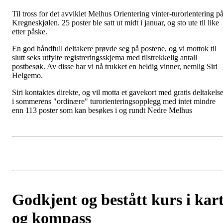
Til tross for det avviklet Melhus Orientering vinter-turorientering p
Kregneskjølen. 25 poster ble satt ut midt i januar, og sto ute til like
etter påske.
En god håndfull deltakere prøvde seg på postene, og vi mottok til
slutt seks utfylte registreringsskjema med tilstrekkelig antall
postbesøk. Av disse har vi nå trukket en heldig vinner, nemlig Siri
Helgemo.
Siri kontaktes direkte, og vil motta et gavekort med gratis deltakels
i sommerens "ordinære" turorienteringsopplegg med intet mindre
enn 113 poster som kan besøkes i og rundt Nedre Melhus
Godkjent og bestått kurs i kar
og kompass