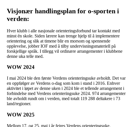
Visjonær handlingsplan for o-sporten i
verden:
Hver klubb i alle nasjonale orienteringsforbund tar kontakt med
minst én skole. Siden lærere kan trenge hjelp til å implementere
orientering og slik at timene blir en morsom og spennende
opplevelse, jobber IOF med å tilby undervisningsmateriell på
forskjellige språk. I tillegg vil ordinære arrangementer i klubbene
denne uka telle med.
WOW 2024
I mai 2024 ble den første Verdens orienteringsuke avholdt. Det var
en oppfølger av Verdens o-dag som kom i stand i 2016. Enhver
aktivitet i løpet av denne uken i 2024 ble et tellende arrangement i
forbindelse med Verdens orienteringsuke 2024. 974 arrangementer
ble avholdt rundt om i verden, med totalt 119 288 deltakere i 73
land/regioner.
WOW 2025
Mellom 17. og 25. mai i år feires Verdens orienteringsuke.