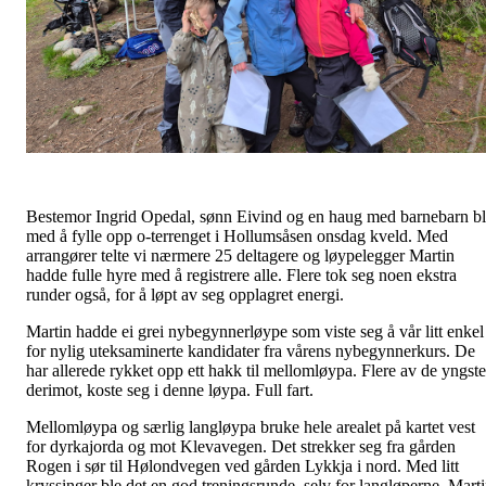
Bestemor Ingrid Opedal, sønn Eivind og en haug med barnebarn b
med å fylle opp o-terrenget i Hollumsåsen onsdag kveld. Med
arrangører telte vi nærmere 25 deltagere og løypelegger Martin
hadde fulle hyre med å registrere alle. Flere tok seg noen ekstra
runder også, for å løpt av seg opplagret energi.
Martin hadde ei grei nybegynnerløype som viste seg å vår litt enkel
for nylig uteksaminerte kandidater fra vårens nybegynnerkurs. De
har allerede rykket opp ett hakk til mellomløypa. Flere av de yngste
derimot, koste seg i denne løypa. Full fart.
Mellomløypa og særlig langløypa bruke hele arealet på kartet vest
for dyrkajorda og mot Klevavegen. Det strekker seg fra gården
Rogen i sør til Hølondvegen ved gården Lykkja i nord. Med litt
kryssinger ble det en god treningsrunde, selv for langløperne. Mart