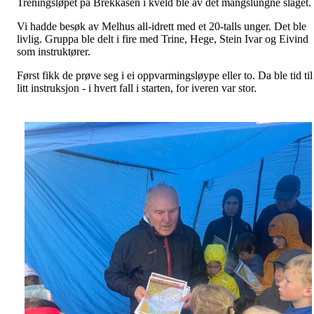
Treningsløpet på Brekkåsen i kveld ble av det mangslungne slaget.
Vi hadde besøk av Melhus all-idrett med et 20-talls unger. Det ble
livlig. Gruppa ble delt i fire med Trine, Hege, Stein Ivar og Eivind
som instruktører.
Først fikk de prøve seg i ei oppvarmingsløype eller to. Da ble tid til
litt instruksjon - i hvert fall i starten, for iveren var stor.