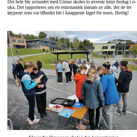
Det hele ble avrundet med Gimse skoles to øverste trinn fredag i o-
uka. Det rapporteres om en entusiastisk innsats av alle, der de tre
løypene som var tilbudet ble i knappeste laget for noen. Herlig!