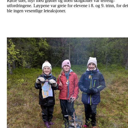
Røffe stier, myr med grøfter og noen skogkoller var terreng-
utfordringene. Løypene var greie for elevene i 8. og 9. trinn, for det
ble ingen vesentlige leteaksjoner.