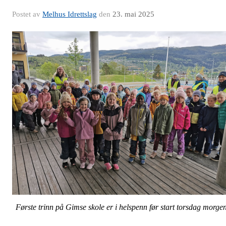
Postet av
Melhus Idrettslag
den
23. mai 2025
Første trinn på Gimse skole er i helspenn før start torsdag morge