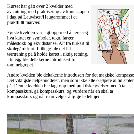
Kurset har gått over 2 kvelder med
avslutning med praktisering av kunnskapen
i dag på Lauvåsen/Haugarommet i et
praktfullt maivær.
Første kvelden var lagt opp med å lære seg
hva kartet er, symboler, tegn, farger,
målestokk og ekvidistanse. Alt fra turkart til
skolegårdskart. I tillegg ble det litt
tørrtrening på å holde kartet i riktig retning.
I tillegg ble deltakerne introdusert for
tommelgrepet.
Andre kvelden ble deltakerne introdusert for det magiske kompasse
Det viktigste helpemiddelet, men som ikke alle o-løpere alltid stoler
på. Denne kvelden ble lagt opp med praktiske øvelser med å ta
kompasskurs, gå kompasskurs, og vurdere når en skal ta
kompasskurs og når man velger å følge ledelinjer.