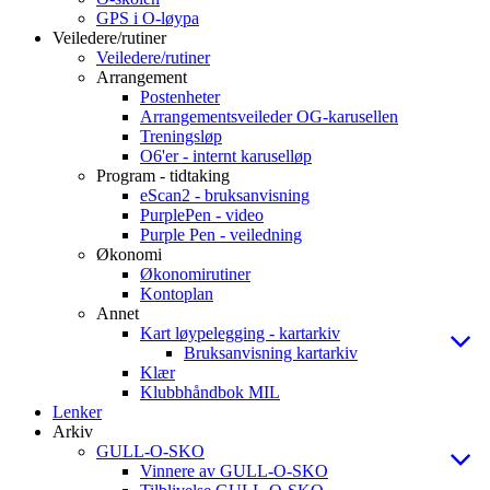
GPS i O-løypa
Veiledere/rutiner
Veiledere/rutiner
Arrangement
Postenheter
Arrangementsveileder OG-karusellen
Treningsløp
O6'er - internt karuselløp
Program - tidtaking
eScan2 - bruksanvisning
PurplePen - video
Purple Pen - veiledning
Økonomi
Økonomirutiner
Kontoplan
Annet
Kart løypelegging - kartarkiv
Bruksanvisning kartarkiv
Klær
Klubbhåndbok MIL
Lenker
Arkiv
GULL-O-SKO
Vinnere av GULL-O-SKO