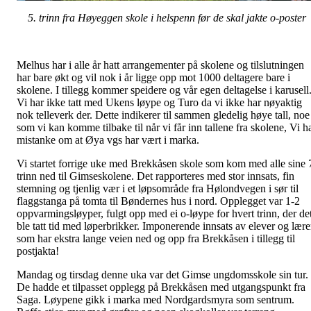
5. trinn fra Høyeggen skole i helspenn før de skal jakte o-poster
Melhus har i alle år hatt arrangementer på skolene og tilslutningen
har bare økt og vil nok i år ligge opp mot 1000 deltagere bare i
skolene. I tillegg kommer speidere og vår egen deltagelse i karusell
Vi har ikke tatt med Ukens løype og Turo da vi ikke har nøyaktig
nok telleverk der. Dette indikerer til sammen gledelig høye tall, noe
som vi kan komme tilbake til når vi får inn tallene fra skolene, Vi h
mistanke om at Øya vgs har vært i marka.
Vi startet forrige uke med Brekkåsen skole som kom med alle sine 
trinn ned til Gimseskolene. Det rapporteres med stor innsats, fin
stemning og tjenlig vær i et løpsområde fra Hølondvegen i sør til
flaggstanga på tomta til Bøndernes hus i nord. Opplegget var 1-2
oppvarmingsløyper, fulgt opp med ei o-løype for hvert trinn, der de
ble tatt tid med løperbrikker. Imponerende innsats av elever og lære
som har ekstra lange veien ned og opp fra Brekkåsen i tillegg til
postjakta!
Mandag og tirsdag denne uka var det Gimse ungdomsskole sin tur.
De hadde et tilpasset opplegg på Brekkåsen med utgangspunkt fra
Saga. Løypene gikk i marka med Nordgardsmyra som sentrum.