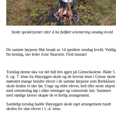
Stolte speiderjenter etter å ha fullført orientering onsdag kveld
De samme løypene fikk besøk av 14 speidere onsdag kveld. Veldig
fin trening, sier leder Arne Skarsem. Flott innsats!
Torsdag denne uka var det full fres igjen på Gimseskolene. Både 5.
6. og 7. trinn fra Høyeggen skole og de laveste trinn i Gimse skole
mønstret mange hundre elever i de samme løypene som Brekkåsen
skole brukte ei uke før. Unge og eldre elever, helt eller neste ukjent
med orientering løp i ulike retninger og varierende fart. Sammen
med stødige lærere skapte de et herlig arrangement.
Samtidig torsdag hadde Høyeggen skole eget arrangement rundt
skolen for sine elever i 1.-4. trinn.