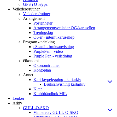
GPS i O-løypa
Veiledere/rutiner
Veiledere/rutiner
Arrangement
Postenheter
Arrangementsveileder OG-karusellen
Treningsløp
O6'er - internt karuselløp
Program - tidtaking
eScan2 - bruksanvisning
PurplePen - video
Purple Pen - veiledning
Økonomi
Økonomirutiner
Kontoplan
Annet
Kart løypelegging - kartarkiv
Bruksanvisning kartarkiv
Klær
Klubbhåndbok MIL
Lenker
Arkiv
GULL-O-SKO
Vinnere av GULL-O-SKO