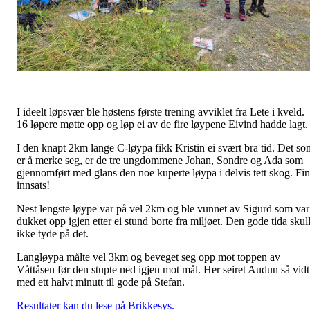
I ideelt løpsvær ble høstens første trening avviklet fra Lete i kveld.
16 løpere møtte opp og løp ei av de fire løypene Eivind hadde lagt.
I den knapt 2km lange C-løypa fikk Kristin ei svært bra tid. Det so
er å merke seg, er de tre ungdommene Johan, Sondre og Ada som
gjennomført med glans den noe kuperte løypa i delvis tett skog. Fin
innsats!
Nest lengste løype var på vel 2km og ble vunnet av Sigurd som var
dukket opp igjen etter ei stund borte fra miljøet. Den gode tida skul
ikke tyde på det.
Langløypa målte vel 3km og beveget seg opp mot toppen av
Våttåsen før den stupte ned igjen mot mål. Her seiret Audun så vidt
med ett halvt minutt til gode på Stefan.
Resultater kan du lese på Brikkesys.