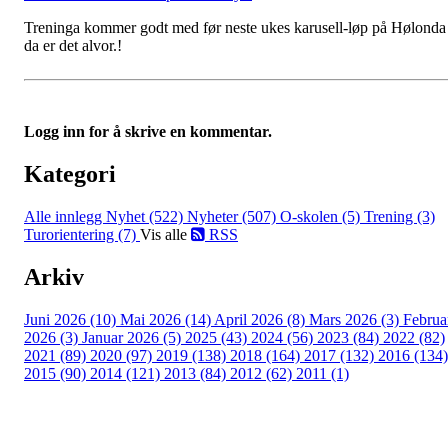
Treninga kommer godt med før neste ukes karusell-løp på Hølonda
da er det alvor.!
Logg inn for å skrive en kommentar.
Kategori
Alle innlegg
Nyhet (522)
Nyheter (507)
O-skolen (5)
Trening (3)
Turorientering (7)
Vis alle
RSS
Arkiv
Juni 2026 (10)
Mai 2026 (14)
April 2026 (8)
Mars 2026 (3)
Februa
2026 (3)
Januar 2026 (5)
2025 (43)
2024 (56)
2023 (84)
2022 (82)
2021 (89)
2020 (97)
2019 (138)
2018 (164)
2017 (132)
2016 (134)
2015 (90)
2014 (121)
2013 (84)
2012 (62)
2011 (1)