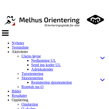
Veksle
navigasjon
Nyheter
Terminliste
Aktiviteter
Ukens løype
Nedlastning UL
Send inn koder UL
Adelskalender
Turorientering
Skiorientering
Registrering skiorientering
Romjuls tur-O
Bilder
Resultater
Opplæring
Opplæring
O-skolen