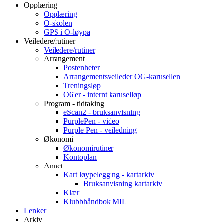
Opplæring
Opplæring
O-skolen
GPS i O-løypa
Veiledere/rutiner
Veiledere/rutiner
Arrangement
Postenheter
Arrangementsveileder OG-karusellen
Treningsløp
O6'er - internt karuselløp
Program - tidtaking
eScan2 - bruksanvisning
PurplePen - video
Purple Pen - veiledning
Økonomi
Økonomirutiner
Kontoplan
Annet
Kart løypelegging - kartarkiv
Bruksanvisning kartarkiv
Klær
Klubbhåndbok MIL
Lenker
Arkiv