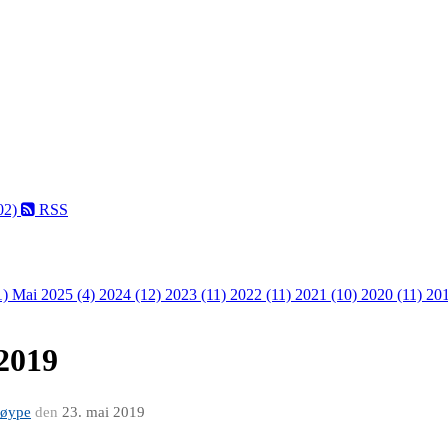
02)
RSS
1)
Mai 2025 (4)
2024 (12)
2023 (11)
2022 (11)
2021 (10)
2020 (11)
201
 2019
løype
den
23. mai 2019