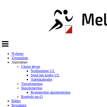
Veksle
navigasjon
Nyheter
Terminliste
Aktiviteter
Ukens løype
Nedlastning UL
Send inn koder UL
Adelskalender
Turorientering
Skiorientering
Registrering skiorientering
Romjuls tur-O
Bilder
Resultater