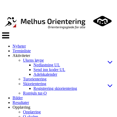
Veksle
navigasjon
Nyheter
Terminliste
Aktiviteter
Ukens løype
Nedlastning UL
Send inn koder UL
Adelskalender
Turorientering
Skiorientering
Registrering skiorientering
Romjuls tur-O
Bilder
Resultater
Opplæring
Opplæring
O-skolen