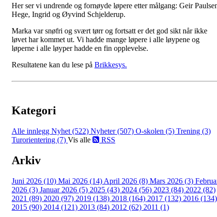
Her ser vi undrende og fornøyde løpere etter målgang: Geir Paulse
Hege, Ingrid og Øyvind Schjelderup.
Marka var snøfri og svært tørr og fortsatt er det god sikt når ikke
løvet har kommet ut. Vi hadde mange løpere i alle løypene og
løperne i alle løyper hadde en fin opplevelse.
Resultatene kan du lese på
Brikkesys.
Kategori
Alle innlegg
Nyhet (522)
Nyheter (507)
O-skolen (5)
Trening (3)
Turorientering (7)
Vis alle
RSS
Arkiv
Juni 2026 (10)
Mai 2026 (14)
April 2026 (8)
Mars 2026 (3)
Februa
2026 (3)
Januar 2026 (5)
2025 (43)
2024 (56)
2023 (84)
2022 (82)
2021 (89)
2020 (97)
2019 (138)
2018 (164)
2017 (132)
2016 (134)
2015 (90)
2014 (121)
2013 (84)
2012 (62)
2011 (1)