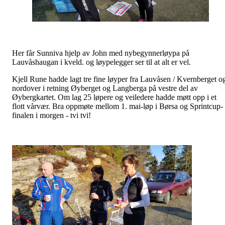
Her får Sunniva hjelp av John med nybegynnerløypa på
Lauvåshaugan i kveld. og løypelegger ser til at alt er vel.
Kjell Rune hadde lagt tre fine løyper fra Lauvåsen / Kvernberget o
nordover i retning Øyberget og Langberga på vestre del av
Øybergkartet. Om lag 25 løpere og veiledere hadde møtt opp i et
flott vårvær. Bra oppmøte mellom 1. mai-løp i Børsa og Sprintcup-
finalen i morgen - tvi tvi!