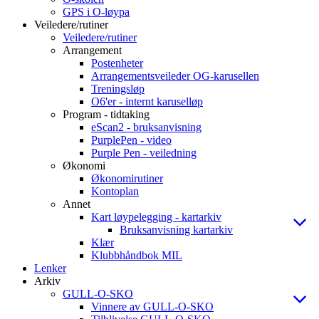
GPS i O-løypa
Veiledere/rutiner
Veiledere/rutiner
Arrangement
Postenheter
Arrangementsveileder OG-karusellen
Treningsløp
O6'er - internt karuselløp
Program - tidtaking
eScan2 - bruksanvisning
PurplePen - video
Purple Pen - veiledning
Økonomi
Økonomirutiner
Kontoplan
Annet
Kart løypelegging - kartarkiv
Bruksanvisning kartarkiv
Klær
Klubbhåndbok MIL
Lenker
Arkiv
GULL-O-SKO
Vinnere av GULL-O-SKO