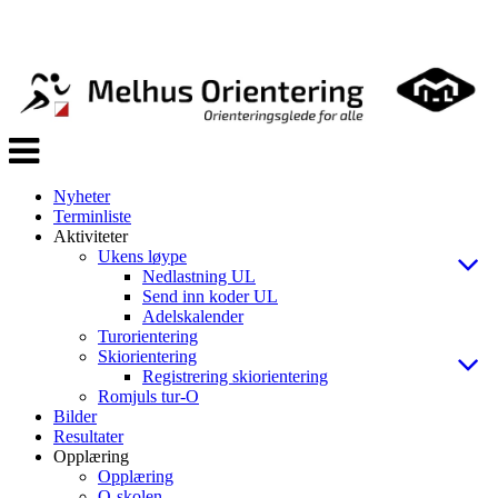
Veksle
navigasjon
Nyheter
Terminliste
Aktiviteter
Ukens løype
Nedlastning UL
Send inn koder UL
Adelskalender
Turorientering
Skiorientering
Registrering skiorientering
Romjuls tur-O
Bilder
Resultater
Opplæring
Opplæring
O-skolen