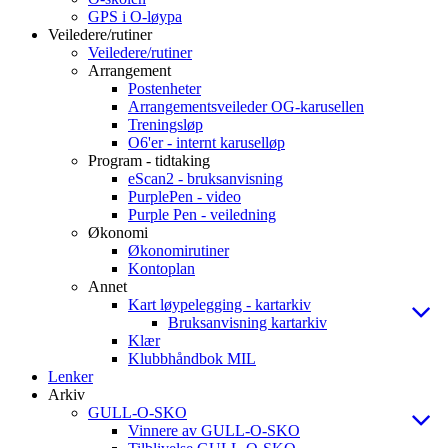
GPS i O-løypa
Veiledere/rutiner
Veiledere/rutiner
Arrangement
Postenheter
Arrangementsveileder OG-karusellen
Treningsløp
O6'er - internt karuselløp
Program - tidtaking
eScan2 - bruksanvisning
PurplePen - video
Purple Pen - veiledning
Økonomi
Økonomirutiner
Kontoplan
Annet
Kart løypelegging - kartarkiv
Bruksanvisning kartarkiv
Klær
Klubbhåndbok MIL
Lenker
Arkiv
GULL-O-SKO
Vinnere av GULL-O-SKO