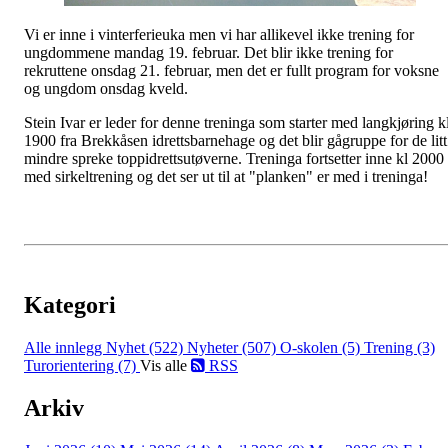
Vi er inne i vinterferieuka men vi har allikevel ikke trening for
ungdommene mandag 19. februar. Det blir ikke trening for
rekruttene onsdag 21. februar, men det er fullt program for voksne
og ungdom onsdag kveld.
Stein Ivar er leder for denne treninga som starter med langkjøring k
1900 fra Brekkåsen idrettsbarnehage og det blir gågruppe for de litt
mindre spreke toppidrettsutøverne. Treninga fortsetter inne kl 2000
med sirkeltrening og det ser ut til at "planken" er med i treninga!
Kategori
Alle innlegg
Nyhet (522)
Nyheter (507)
O-skolen (5)
Trening (3)
Turorientering (7)
Vis alle
RSS
Arkiv