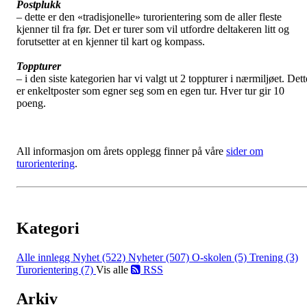
Postplukk
– dette er den «tradisjonelle» turorientering som de aller fleste
kjenner til fra før. Det er turer som vil utfordre deltakeren litt og
forutsetter at en kjenner til kart og kompass.
Toppturer
– i den siste kategorien har vi valgt ut 2 toppturer i nærmiljøet. Dett
er enkeltposter som egner seg som en egen tur. Hver tur gir 10
poeng.
All informasjon om årets opplegg finner på våre
sider om
turorientering
.
Kategori
Alle innlegg
Nyhet (522)
Nyheter (507)
O-skolen (5)
Trening (3)
Turorientering (7)
Vis alle
RSS
Arkiv