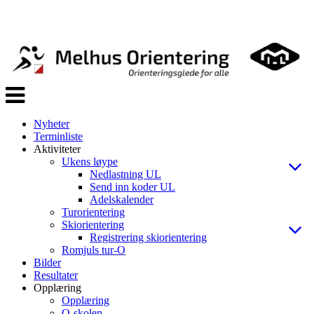
Veksle
navigasjon
Nyheter
Terminliste
Aktiviteter
Ukens løype
Nedlastning UL
Send inn koder UL
Adelskalender
Turorientering
Skiorientering
Registrering skiorientering
Romjuls tur-O
Bilder
Resultater
Opplæring
Opplæring
O-skolen