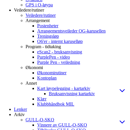
GPS i O-løypa
Veiledere/rutiner
Veiledere/rutiner
Arrangement
Postenheter
Arrangementsveileder OG-karusellen
Treningsløp
O6'er - internt karuselløp
Program - tidtaking
eScan2 - bruksanvisning
PurplePen - video
Purple Pen - veiledning
Økonomi
Økonomirutiner
Kontoplan
Annet
Kart løypelegging - kartarkiv
Bruksanvisning kartarkiv
Klær
Klubbhåndbok MIL
Lenker
Arkiv
GULL-O-SKO
Vinnere av GULL-O-SKO