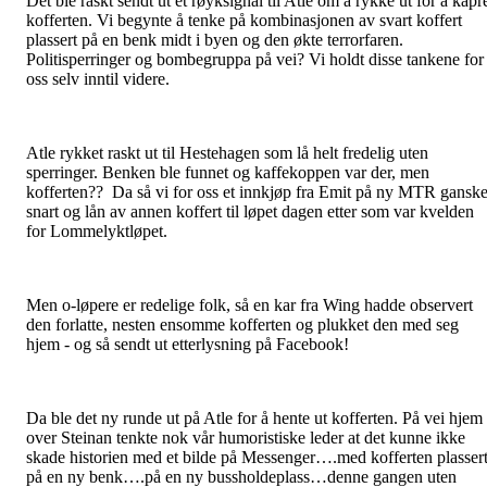
Det ble raskt sendt ut et røyksignal til Atle om å rykke ut for å kapr
kofferten. Vi begynte å tenke på kombinasjonen av svart koffert
plassert på en benk midt i byen og den økte terrorfaren.
Politisperringer og bombegruppa på vei? Vi holdt disse tankene for
oss selv inntil videre.
Atle rykket raskt ut til Hestehagen som lå helt fredelig uten
sperringer. Benken ble funnet og kaffekoppen var der, men
kofferten?? Da så vi for oss et innkjøp fra Emit på ny MTR gansk
snart og lån av annen koffert til løpet dagen etter som var kvelden
for Lommelyktløpet.
Men o-løpere er redelige folk, så en kar fra Wing hadde observert
den forlatte, nesten ensomme kofferten og plukket den med seg
hjem - og så sendt ut etterlysning på Facebook!
Da ble det ny runde ut på Atle for å hente ut kofferten. På vei hjem
over Steinan tenkte nok vår humoristiske leder at det kunne ikke
skade historien med et bilde på Messenger….med kofferten plasser
på en ny benk….på en ny bussholdeplass…denne gangen uten