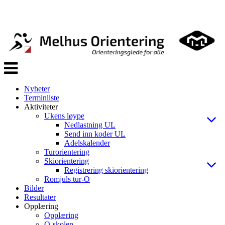
Veksle
navigasjon
Nyheter
Terminliste
Aktiviteter
Ukens løype
Nedlastning UL
Send inn koder UL
Adelskalender
Turorientering
Skiorientering
Registrering skiorientering
Romjuls tur-O
Bilder
Resultater
Opplæring
Opplæring
O-skolen