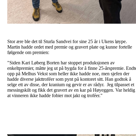
Stor ære ble det til Sturla Sandvei for sine 25 år i Ukens løype.
Martin hadde ordet med premie og gravert plate og kunne fortelle
følgende om premien:
"Siden Kari Løberg Borten har stoppet produksjonen av
enkeltpremier, måtte jeg ut på bygda for å finne 25-årspremie. Endt
opp på Melhus Vekst som heller ikke hadde noe, men sjefen der
hadde diverse jakttroféer som pynt på kontoret sitt. Han godtok å
selge ett av disse, der kranium og gevir er av rådyr. Jeg tilpasset et
messingskilt og fikk det gravert av en kar på Høyeggen. Var heldig
at vinneren ikke hadde fobier mot jakt og troféer."