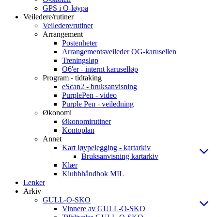
GPS i O-løypa
Veiledere/rutiner
Veiledere/rutiner
Arrangement
Postenheter
Arrangementsveileder OG-karusellen
Treningsløp
O6'er - internt karuselløp
Program - tidtaking
eScan2 - bruksanvisning
PurplePen - video
Purple Pen - veiledning
Økonomi
Økonomirutiner
Kontoplan
Annet
Kart løypelegging - kartarkiv
Bruksanvisning kartarkiv
Klær
Klubbhåndbok MIL
Lenker
Arkiv
GULL-O-SKO
Vinnere av GULL-O-SKO