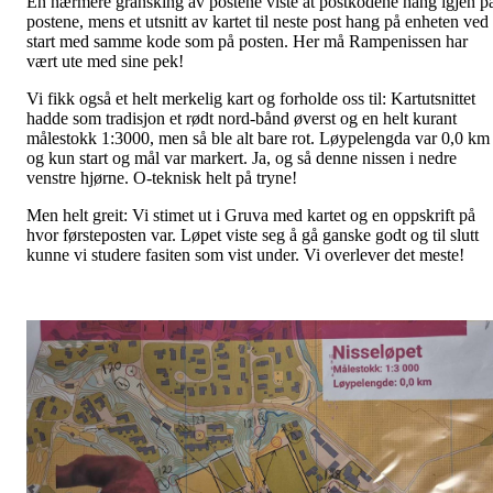
En nærmere gransking av postene viste at postkodene hang igjen p
postene, mens et utsnitt av kartet til neste post hang på enheten ved
start med samme kode som på posten. Her må Rampenissen har
vært ute med sine pek!
Vi fikk også et helt merkelig kart og forholde oss til: Kartutsnittet
hadde som tradisjon et rødt nord-bånd øverst og en helt kurant
målestokk 1:3000, men så ble alt bare rot. Løypelengda var 0,0 km
og kun start og mål var markert. Ja, og så denne nissen i nedre
venstre hjørne. O-teknisk helt på tryne!
Men helt greit: Vi stimet ut i Gruva med kartet og en oppskrift på
hvor førsteposten var. Løpet viste seg å gå ganske godt og til slutt
kunne vi studere fasiten som vist under. Vi overlever det meste!