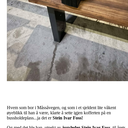
Hvem som bor i Måssåvegen, og som i et sjeldent lite våkent
øyeblikk til han å være, klarte å sette igjen kofferten på en
bussholdeplass...ja det er
Stein Ivar Foss!
Og med det ble han, utpekt av
juryleder Stein Ivar Foss,
til årets