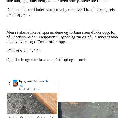
sine kart, og jublet henrykt etter hvert som postene ble funnet.
Det hele ble konkludert som en vellykket kveld fra deltakere, selv
uten “lappen”.
Men så skulle likevel spørsmålene og forbauselsen dukke opp, for
på Facebook-sida «O-sporten i Trøndelag før og nå» dukket et bild
opp av avdelingas Emit-koffert opp….
«Om vi savnet vår?»
Og ikke lenge etter lå saken på «Tapt og funnet»…