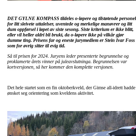
DET GYLNE KOMPASS tildeles o-løpere og tilstøtende personel
for litt sleivete uttalelser, uventede og merkelige manøvrer og litt
dum oppførsel i løpet av siste sesong. Siste kriterium er ikke blitt,
eller vil heller aldri bli brukt, da o-løpere ikke på vilkår gjør
dumme ting. Prisens far og eneste jurymedlem er Stein Ivar Foss
som for øvrig sitter til evig tid.
Så til prisen for 2024. Juryens leder presenterte begrunnelse og
proklamerte årets vinner på juleavslutninga. Begrunnelsen var
kortversjonen, så her kommer den komplette versjonen.
Det hele startet som en fin oktoberkveld, der Gimse all-idrett hadde
ønsket seg orientering som kveldens aktivitet.